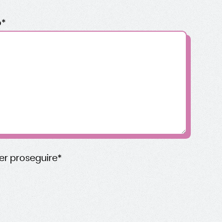
o*
er proseguire*