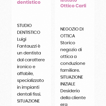
Istituto
dentistico
Ottico Carli
STUDIO
NEGOZIO DI
DENTISTICO
OTTICA
Luigi
Storico
Fantauzzi è
negozio di
un dentista
ottica a
dal carattere
conduzione
ironico e
familiare.
affabile,
SITUAZIONE
specializzato
INIZIALE
in impianti
Desiderio
dentali fissi.
della cliente
SITUAZIONE
era