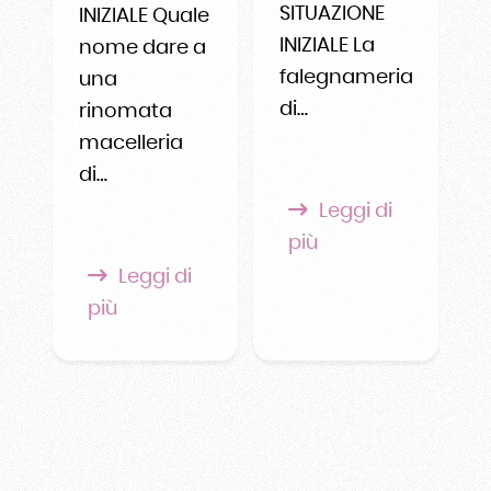
SITUAZIONE
INIZIALE Quale
INIZIALE La
nome dare a
falegnameria
una
di…
rinomata
macelleria
di…
Leggi di
più
Leggi di
più