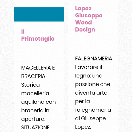
Lopez
Giuseppe
Wood
Design
Il
Primotaglio
FALEGNAMERIA
Lavorare il
MACELLERIA E
legno: una
BRACERIA
passione che
Storica
diventa arte
macelleria
per la
aquilana con
falegnameria
braceria in
di Giuseppe
apertura.
Lopez.
SITUAZIONE