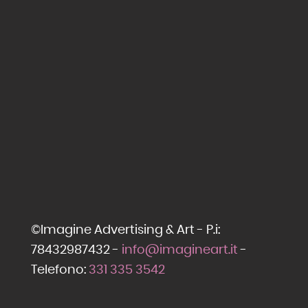
©Imagine Advertising & Art - P.i:
78432987432 -
info@imagineart.it
-
Telefono:
331 335 3542